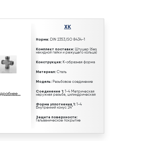
XK
Норма:
DIN 2353,ISO 8434-1
Комплект поставки:
Штуцер (без
накидной гайки и режущего кольца)
Конструкция:
K-образная форма
Материал:
Сталь
Модель:
Резьбовое соединение
Соединение 1:
1-4 Метрическая
дробнее...
наружная резьба, цилиндрическая
Форма уплотнения 1:
1-4
Внутренний конус 24°
Защита поверхности:
Гальваническое покрытие