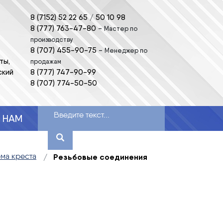
8 (7152) 52 22 65
/
50 10 98
8 (777) 763-47-80
-
Мастер по
производству
8 (707) 455-90-75
-
Менеджер по
ты,
продажам
ский
8 (777) 747-90-99
8 (707) 774-50-50
 НАМ
Резьбовые соединения
ма креста