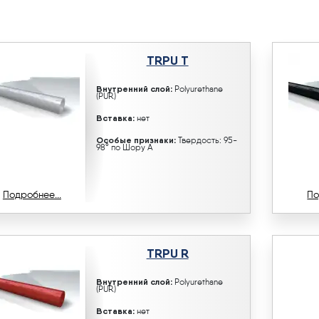
TRPU T
Внутренний слой:
Polyurethane
(PUR)
Вставка:
нет
Особые признаки:
Твердость: 95-
98° по Шору A
Подробнее...
По
TRPU R
Внутренний слой:
Polyurethane
(PUR)
Вставка:
нет