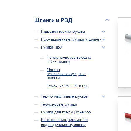
Шланги и РВД
Гидравлические рукава
Промышленные рукава и шланги
Рукава ПВХ
Напорно-всасывающие
ПВХ-шланги
Мягкие
поливинилхлоридные
шланги
Трубы из PA - PE и PU
Термопластичные рукава
Тефлоновые рукава
Рукава для кондиционеров
Изготовление рукавов по
индивидуальному заказу