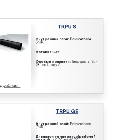
TRPU S
Внутренний слой:
Polyurethane
(PUR)
Вставка:
нет
Особые признаки:
Твердость: 95-
98° по Шору A
дробнее...
TRPU GE
Внутренний слой:
Polyurethane
(PUR)
Диапазон температур(рабочей
среды):