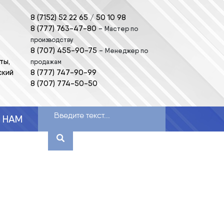
8 (7152) 52 22 65
/
50 10 98
8 (777) 763-47-80
-
Мастер по
производству
8 (707) 455-90-75
-
Менеджер по
ты,
продажам
ский
8 (777) 747-90-99
8 (707) 774-50-50
 НАМ